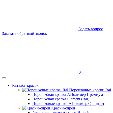
Задать вопрос
Заказать обратный звонок
0
Каталог красок
Порошковые краски Ral
Порошковая краска АПолимер Премиум
Порошковая краска Element (Ral)
Порошковые краски АПолимер Стандарт
Краски-спреи
Акриловые краски-спреи Hi-tech