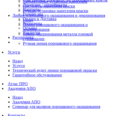
Собственное производство порошковых красок
Лабораторные установки нанесения
Лицензии / сертификаты
Пистолеты нанесения краски
Партнеры
Ручные установки нанесения краски
Почему мы
Линии порошкового окрашивания и декорирования
Оплата и Доставка
Назад
Реквизиты
Линии порошкового окрашивания и
Отзывы
декорирования
Вакансии
Линия декорирования металла пленкой
Распродажа
сублимации
Ручная линия порошкового окрашивания
Услуги
Назад
Услуги
Технический аудит линии порошковой окраски
Гарантийное обслуживание
Атлас ПРО
Академия АПО
Назад
Академия АПО
Семинар для маляров порошкового окрашивания
Контакты