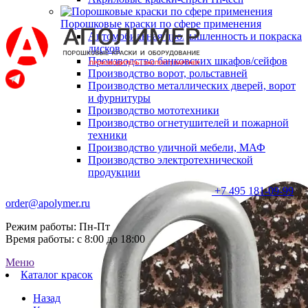
Порошковые краски по сфере применения
Автомобильная промышленность и покраска
дисков
Производство банковских шкафов/сейфов
Производство ворот, рольставней
Производство металлических дверей, ворот
и фурнитуры
Производство мототехники
Производство огнетушителей и пожарной
техники
Производство уличной мебели, МАФ
Производство электротехнической
продукции
+7 495 181-09-99
order@apolymer.ru
Режим работы: Пн-Пт
Время работы: с 8:00 до 18:00
Меню
Каталог красок
Назад