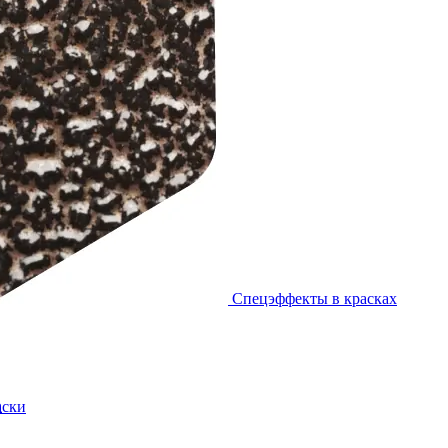
Спецэффекты в красках
в
аски