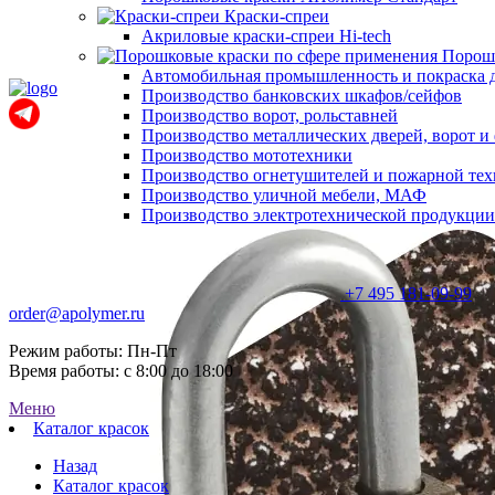
Краски-спреи
Акриловые краски-спреи Hi-tech
Порошк
Автомобильная промышленность и покраска 
Производство банковских шкафов/сейфов
Производство ворот, рольставней
Производство металлических дверей, ворот 
Производство мототехники
Производство огнетушителей и пожарной те
Производство уличной мебели, МАФ
Производство электротехнической продукции
+7 495 181-09-99
order@apolymer.ru
Режим работы: Пн-Пт
Время работы: с 8:00 до 18:00
Меню
Каталог красок
Назад
Каталог красок