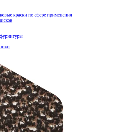
овые краски по сфере применения
дисков
и фурнитуры
хники