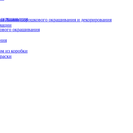
о окрашивания
Линии порошкового окрашивания и декорирования
мации
кового окрашивания
ания
ом из коробки
краски