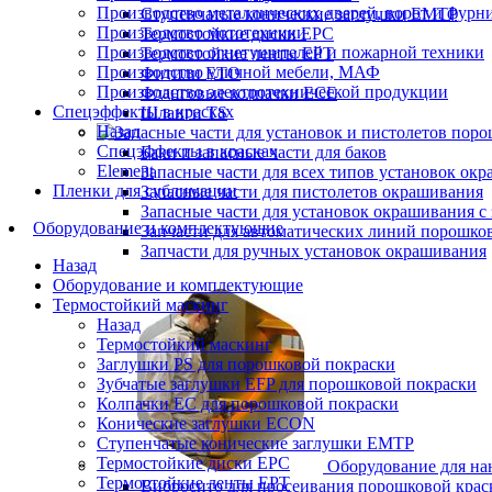
Производство металлических дверей, ворот и фурн
Ступенчатые конические заглушки EMTP
Производство мототехники
Термостойкие диски EPC
Производство огнетушителей и пожарной техники
Термостойкие ленты EPT
Производство уличной мебели, МАФ
Фитили ETO
Производство электротехнической продукции
Фланговые колпачки ECE
Спецэффекты в красках
Шланги TS
Назад
Спецэффекты в красках
Баки и запасные части для баков
Element
Запасные части для всех типов установок ок
Пленки для сублимации
Запасные части для пистолетов окрашивания
Запасные части для установок окрашивания с 
Оборудование и комплектующие
Запчасти для автоматических линий порошко
Запчасти для ручных установок окрашивания
Назад
Оборудование и комплектующие
Термостойкий маскинг
Назад
Термостойкий маскинг
Заглушки PS для порошковой покраски
Зубчатые заглушки EFP для порошковой покраски
Колпачки ЕС для порошковой покраски
Конические заглушки ECON
Ступенчатые конические заглушки EMTP
Термостойкие диски EPC
Оборудование для на
Термостойкие ленты EPT
Вибросито для просеивания порошковой крас