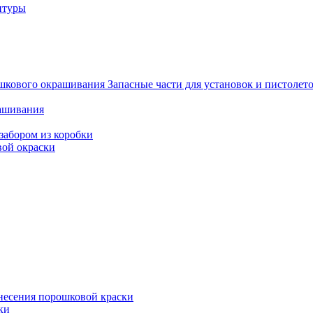
итуры
Запасные части для установок и пистоле
рашивания
забором из коробки
вой окраски
несения порошковой краски
ки