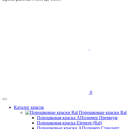
0
Каталог красок
Порошковые краски Ral
Порошковая краска АПолимер Премиум
Порошковая краска Element (Ral)
Порошковые краски АПолимер Стандарт