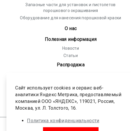
Запасные части для установок и пистолетов
порошкового окрашивания
Оборудование для нанесения порошковой краски
О нас
Полезная информация
Новости
Статьи
Распродажа
Политика конфиденциальности
Соглашение на обработку персональных
Сайт использует cookies и сервис веб-
данных
аналитики Яндекс Метрика, предоставляемый
компанией ООО «ЯНДЕКС», 119021, Россия,
Карта сайта
Москва, ул. Л. Толстого, 16.
Политика конфиденциальности
© 1999-2026 Все права защищены.
ООО «АПолимер 3857»
ИНН: 9702043058 ОГРН: 1227700282040