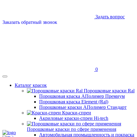
Задать вопрос
Заказать обратный звонок
0
Каталог красок
Порошковые краски Ral
Порошковая краска АПолимер Премиум
Порошковая краска Element (Ral)
Порошковые краски АПолимер Стандарт
Краски-спреи
Акриловые краски-спреи Hi-tech
Порошковые краски по сфере применения
Автомобильная промышленность и покраска