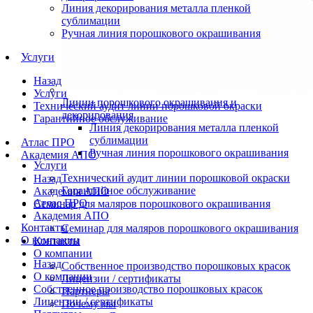
Линия декорирования металла пленкой
сублимации
Ручная линия порошкового окрашивания
Услуги
Назад
Услуги
Линии порошкового окрашивания и
Технический аудит линии порошковой окраски
декорирования
Гарантийное обслуживание
Линия декорирования металла пленкой
сублимации
Атлас ПРО
Ручная линия порошкового окрашивания
Академия АПО
Услуги
Технический аудит линии порошковой окраски
Назад
Гарантийное обслуживание
Академия АПО
Атлас ПРО
Семинар для маляров порошкового окрашивания
Академия АПО
Контакты
Семинар для маляров порошкового окрашивания
О компании
Контакты
О компании
Назад
Собственное производство порошковых красок
О компании
Лицензии / сертификаты
Собственное производство порошковых красок
Партнеры
Лицензии / сертификаты
Почему мы