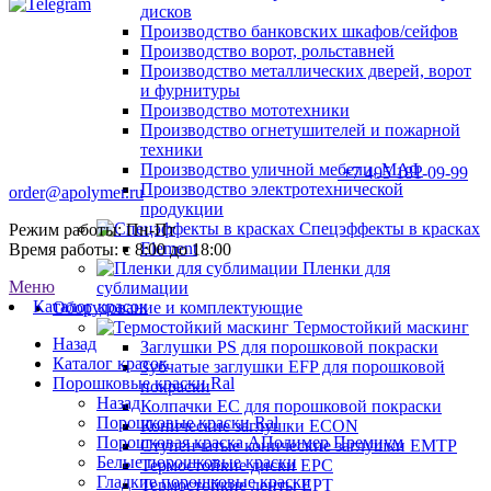
дисков
Производство банковских шкафов/сейфов
Производство ворот, рольставней
Производство металлических дверей, ворот
и фурнитуры
Производство мототехники
Производство огнетушителей и пожарной
техники
Производство уличной мебели, МАФ
+7 495 181-09-99
Производство электротехнической
order@apolymer.ru
продукции
Спецэффекты в красках
Режим работы: Пн-Пт
Element
Время работы: с 8:00 до 18:00
Пленки для
Меню
сублимации
Каталог красок
Оборудование и комплектующие
Термостойкий маскинг
Назад
Заглушки PS для порошковой покраски
Каталог красок
Зубчатые заглушки EFP для порошковой
Порошковые краски Ral
покраски
Назад
Колпачки ЕС для порошковой покраски
Порошковые краски Ral
Конические заглушки ECON
Порошковая краска АПолимер Премиум
Ступенчатые конические заглушки EMTP
Белые порошковые краски
Термостойкие диски EPC
Гладкие порошковые краски
Термостойкие ленты EPT