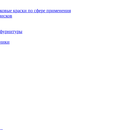
овые краски по сфере применения
дисков
и фурнитуры
хники