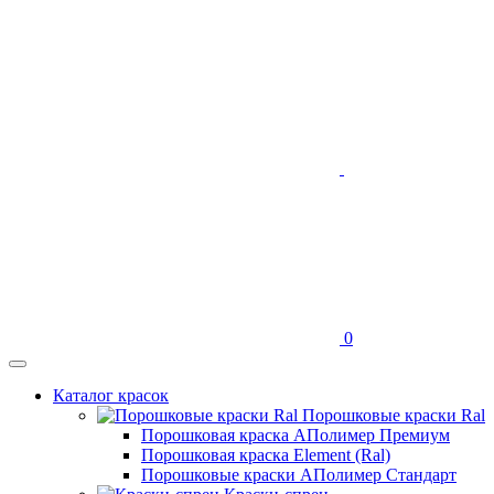
0
Каталог красок
Порошковые краски Ral
Порошковая краска АПолимер Премиум
Порошковая краска Element (Ral)
Порошковые краски АПолимер Стандарт