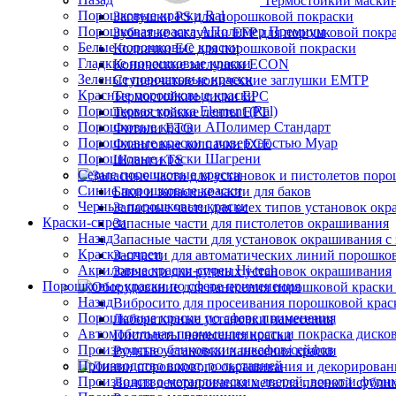
Термостойкий маски
Порошковые краски Ral
Заглушки PS для порошковой покраски
Порошковая краска АПолимер Премиум
Зубчатые заглушки EFP для порошковой покр
Белые порошковые краски
Колпачки ЕС для порошковой покраски
Гладкие порошковые краски
Конические заглушки ECON
Зеленые порошковые краски
Ступенчатые конические заглушки EMTP
Красные порошковые краски
Термостойкие диски EPC
Порошковая краска Element (Ral)
Термостойкие ленты EPT
Порошковые краски АПолимер Стандарт
Фитили ETO
Порошковые краски с поверхностью Муар
Фланговые колпачки ECE
Порошковые краски Шагрени
Шланги TS
Серые порошковые краски
Синие порошковые краски
Баки и запасные части для баков
Черные порошковые краски
Запасные части для всех типов установок ок
Краски-спреи
Запасные части для пистолетов окрашивания
Назад
Запасные части для установок окрашивания с 
Краски-спреи
Запчасти для автоматических линий порошко
Акриловые краски-спреи Hi-tech
Запчасти для ручных установок окрашивания
Порошковые краски по сфере применения
Назад
Вибросито для просеивания порошковой крас
Порошковые краски по сфере применения
Лабораторные установки нанесения
Автомобильная промышленность и покраска диско
Пистолеты нанесения краски
Производство банковских шкафов/сейфов
Ручные установки нанесения краски
Производство ворот, рольставней
Производство металлических дверей, ворот и фурн
Линия декорирования металла пленкой субли