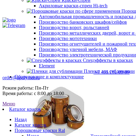
Краски-спреи
Акриловые краски-спреи Hi-tech
Порошк
Автомобильная промышленность и покраска 
Производство банковских шкафов/сейфов
Производство ворот, рольставней
Производство металлических дверей, ворот 
Производство мототехники
Производство огнетушителей и пожарной те
Производство уличной мебели, МАФ
Производство электротехнической продукции
Спецэффекты в красках
Element
Пленки для сублимации
+7 495 181-09-99
Оборудование и комплектующие
order@apolymer.ru
Режим работы: Пн-Пт
Время работы: с 8:00 до 18:00
Меню
Каталог красок
Назад
Каталог красок
Порошковые краски Ral
Назад