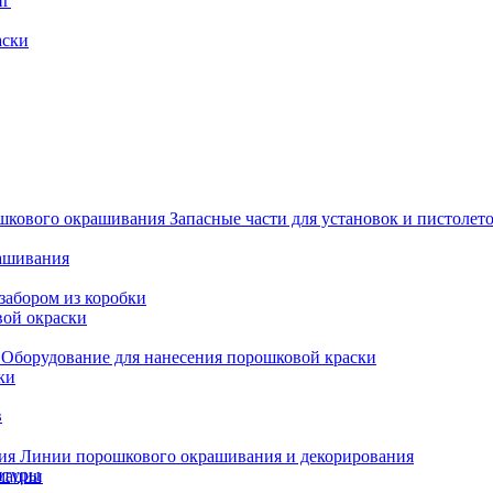
нг
аски
Запасные части для установок и пистоле
рашивания
забором из коробки
вой окраски
Оборудование для нанесения порошковой краски
ки
в
Линии порошкового окрашивания и декорирования
итуры
мации