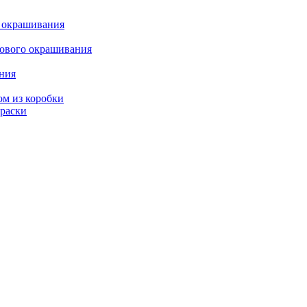
о окрашивания
кового окрашивания
ания
ом из коробки
краски