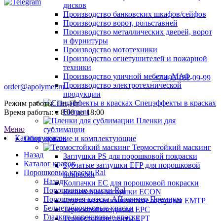
дисков
Производство банковских шкафов/сейфов
Производство ворот, рольставней
Производство металлических дверей, ворот
и фурнитуры
Производство мототехники
Производство огнетушителей и пожарной
техники
Производство уличной мебели, МАФ
+7 495 181-09-99
Производство электротехнической
order@apolymer.ru
продукции
Спецэффекты в красках
Режим работы: Пн-Пт
Element
Время работы: с 8:00 до 18:00
Пленки для
Меню
сублимации
Каталог красок
Оборудование и комплектующие
Термостойкий маскинг
Назад
Заглушки PS для порошковой покраски
Каталог красок
Зубчатые заглушки EFP для порошковой
Порошковые краски Ral
покраски
Назад
Колпачки ЕС для порошковой покраски
Порошковые краски Ral
Конические заглушки ECON
Порошковая краска АПолимер Премиум
Ступенчатые конические заглушки EMTP
Белые порошковые краски
Термостойкие диски EPC
Гладкие порошковые краски
Термостойкие ленты EPT