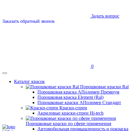
Задать вопрос
Заказать обратный звонок
0
Каталог красок
Порошковые краски Ral
Порошковая краска АПолимер Премиум
Порошковая краска Element (Ral)
Порошковые краски АПолимер Стандарт
Краски-спреи
Акриловые краски-спреи Hi-tech
Порошковые краски по сфере применения
Автомобильная промышленность и покраска