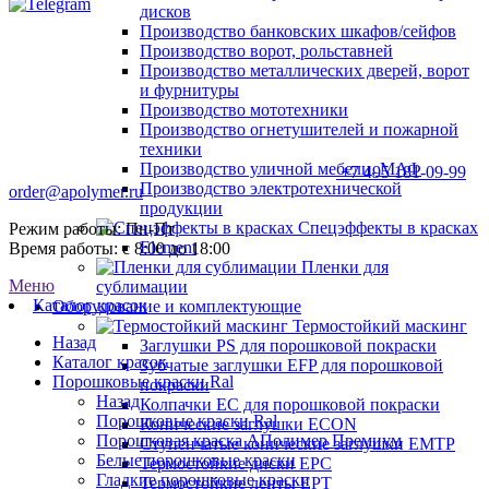
дисков
Производство банковских шкафов/сейфов
Производство ворот, рольставней
Производство металлических дверей, ворот
и фурнитуры
Производство мототехники
Производство огнетушителей и пожарной
техники
Производство уличной мебели, МАФ
+7 495 181-09-99
Производство электротехнической
order@apolymer.ru
продукции
Спецэффекты в красках
Режим работы: Пн-Пт
Element
Время работы: с 8:00 до 18:00
Пленки для
Меню
сублимации
Каталог красок
Оборудование и комплектующие
Термостойкий маскинг
Назад
Заглушки PS для порошковой покраски
Каталог красок
Зубчатые заглушки EFP для порошковой
Порошковые краски Ral
покраски
Назад
Колпачки ЕС для порошковой покраски
Порошковые краски Ral
Конические заглушки ECON
Порошковая краска АПолимер Премиум
Ступенчатые конические заглушки EMTP
Белые порошковые краски
Термостойкие диски EPC
Гладкие порошковые краски
Термостойкие ленты EPT