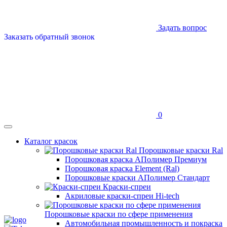
Задать вопрос
Заказать обратный звонок
0
Каталог красок
Порошковые краски Ral
Порошковая краска АПолимер Премиум
Порошковая краска Element (Ral)
Порошковые краски АПолимер Стандарт
Краски-спреи
Акриловые краски-спреи Hi-tech
Порошковые краски по сфере применения
Автомобильная промышленность и покраска